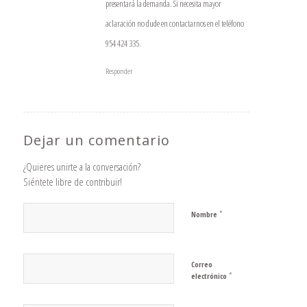
presentará la demanda. Si necesita mayor
aclaración no dude en contactarnos en el teléfono
954 424 335.
Responder
Dejar un comentario
¿Quieres unirte a la conversación?
Siéntete libre de contribuir!
*
Nombre
Correo
*
electrónico