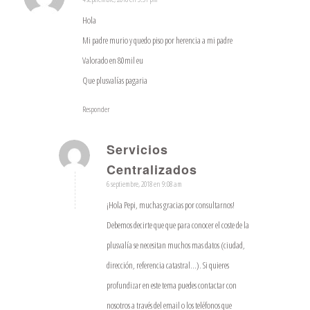
Dice:
Hola
Mi padre murio y quedo piso por herencia a mi padre
Valorado en 80mil eu
Que plusvalías pagaria
Responder
Servicios
Dice:
Centralizados
6 septiembre, 2018 en 9:08 am
¡Hola Pepi, muchas gracias por consultarnos!
Debemos decirte que que para conocer el coste de la
plusvalía se necesitan muchos mas datos (ciudad,
dirección, referencia catastral…). Si quieres
profundizar en este tema puedes contactar con
nosotros a través del email o los teléfonos que