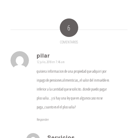
6
COMENTARIOS
pilar
12 julio, 2018 en 7:46 am
Dice:
quisiera informacion de una propiedad que adquiri por
inpago de pensiones alimenticias,,el valor del inmueble es
inferior a la cantidad que se solicito..donde puedo pagar
plus valia…y si hay una ley que en algunos caso no se
paga,,cuanto es el el plus valia?
Responder
Servicios