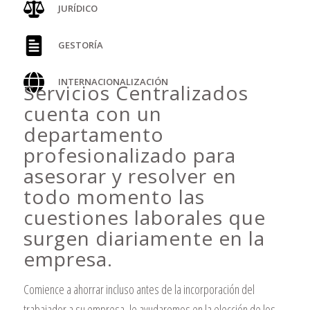
JURÍDICO
GESTORÍA
INTERNACIONALIZACIÓN
Servicios Centralizados
cuenta con un
departamento
profesionalizado para
asesorar y resolver en
todo momento las
cuestiones laborales que
surgen diariamente en la
empresa.
Comience a ahorrar incluso antes de la incorporación del
trabajador a su empresa, le ayudaremos en la elección de los