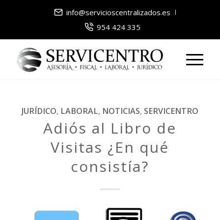
info@servicioscentralizados.es
954 424 335
JURÍDICO
,
LABORAL
,
NOTICIAS
,
SERVICENTRO
Adiós al Libro de
Visitas ¿En qué
consistía?