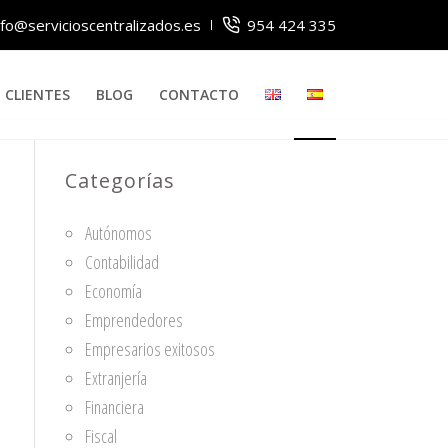
nfo@servicioscentralizados.es
954 424 335
CLIENTES
BLOG
CONTACTO
Categorías
Autónomos
Contabilidad
Economía
Emprendedores
Empresarios exitosos
Extranjería
Financiera
Fiscal