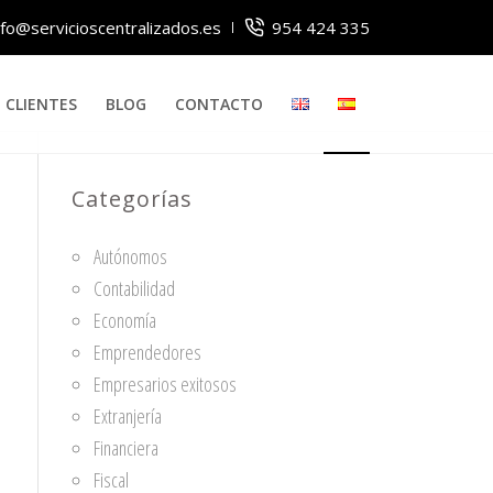
nfo@servicioscentralizados.es
954 424 335
CLIENTES
BLOG
CONTACTO
Categorías
Autónomos
Contabilidad
Economía
Emprendedores
Empresarios exitosos
Extranjería
Financiera
Fiscal