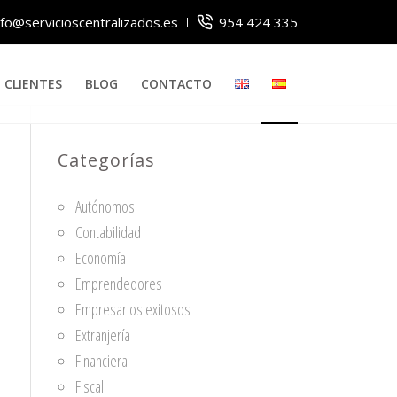
nfo@servicioscentralizados.es
954 424 335
CLIENTES
BLOG
CONTACTO
Categorías
Autónomos
Contabilidad
Economía
Emprendedores
Empresarios exitosos
Extranjería
Financiera
Fiscal