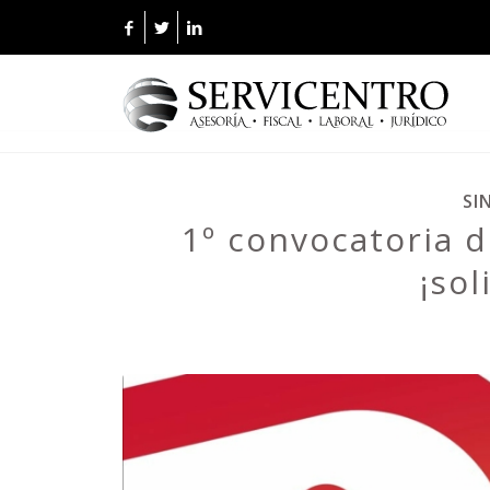
dice:
SI
1º convocatoria d
¡sol