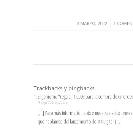
/
/
3 MARZO, 2022
1 COMEN
Trackbacks y pingbacks
El gobierno "regala" 1.000€ para la compra de un or
28 mayo, 2024 a las 7:23 am
[…] Para más información sobre nuestras soluciones de
que hablamso del lanzamiento del Kit Digital. […]