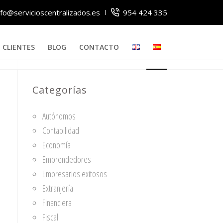
nfo@servicioscentralizados.es
954 424 335
CLIENTES
BLOG
CONTACTO
Categorías
Autónomos
Contabilidad
Economía
Emprendedores
Empresarios exitosos
Extranjería
Financiera
Fiscal