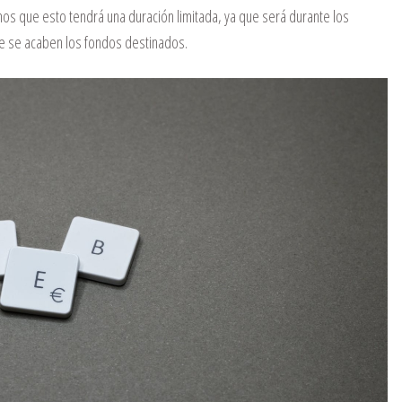
mos que esto tendrá una duración limitada, ya que será durante los
ue se acaben los fondos destinados.