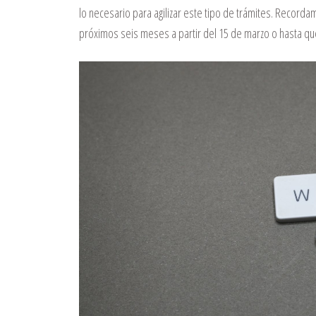
lo necesario para agilizar este tipo de trámites. Recorda
próximos seis meses a partir del 15 de marzo o hasta q