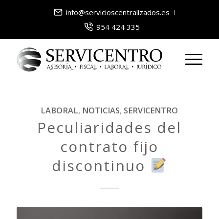
info@servicioscentralizados.es
954 424 335
LABORAL
,
NOTICIAS
,
SERVICENTRO
Peculiaridades del
contrato fijo
discontinuo