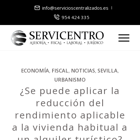
info@servicioscentralizados.es
954 424 335
ECONOMÍA
,
FISCAL
,
NOTICIAS
,
SEVILLA
,
URBANISMO
¿Se puede aplicar la
reducción del
rendimiento aplicable
a la vivienda habitual a
un alquiler turístico?