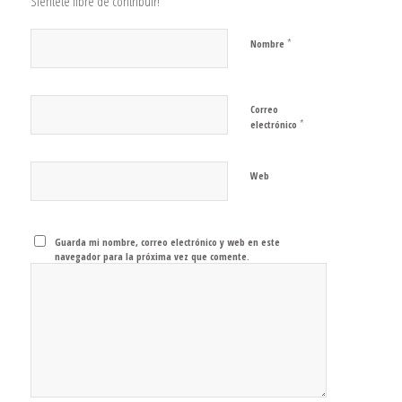
Siéntete libre de contribuir!
*
Nombre
Correo
*
electrónico
Web
Guarda mi nombre, correo electrónico y web en este
navegador para la próxima vez que comente.