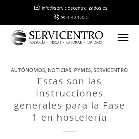
info@servicioscentralizados.es
954 424 335
AUTÓNOMOS
,
NOTICIAS
,
PYMES
,
SERVICENTRO
Estas son las
instrucciones
generales para la Fase
1 en hostelería