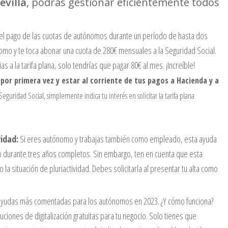
evilla
, podrás gestionar eficientemente todos
 el pago de las cuotas de autónomos durante un período de hasta dos
nomo y te toca abonar una cuota de 280€ mensuales a la Seguridad Social.
ias a la tarifa plana, solo tendrías que pagar 80€ al mes. ¡Increíble!
or primera vez y estar al corriente de tus pagos a Hacienda y a
 Seguridad Social, simplemente indica tu interés en solicitar la tarifa plana
idad:
Si eres autónomo y trabajas también como empleado, esta ayuda
mo durante tres años completos. Sin embargo, ten en cuenta que esta
la situación de pluriactividad. Debes solicitarla al presentar tu alta como
 ayudas más comentadas para los autónomos en 2023. ¿Y cómo funciona?
uciones de digitalización gratuitas para tu negocio. Solo tienes que