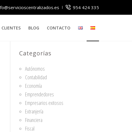
nfo@servicioscentralizados.es
954 424 335
CLIENTES
BLOG
CONTACTO
Categorías
Autónomos
Contabilidad
Economía
Emprendedores
Empresarios exitosos
Extranjería
Financiera
Fiscal