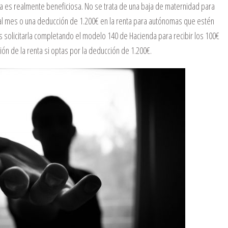
a es realmente beneficiosa. No se trata de una baja de maternidad para
l mes o una deducción de 1.200€ en la renta para autónomas que estén
 solicitarla completando el modelo 140 de Hacienda para recibir los 100€
ión de la renta si optas por la deducción de 1.200€.