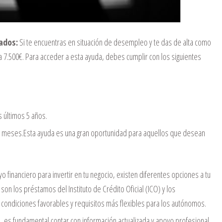
ados:
Si te encuentras en situación de desempleo y te das de alta como
 7.500€. Para acceder a esta ayuda, debes cumplir con los siguientes
 últimos 5 años.
2 meses.Esta ayuda es una gran oportunidad para aquellos que desean
o financiero para invertir en tu negocio, existen diferentes opciones a tu
on los préstamos del Instituto de Crédito Oficial (ICO) y los
ondiciones favorables y requisitos más flexibles para los autónomos.
s fundamental contar con información actualizada y apoyo profesional.