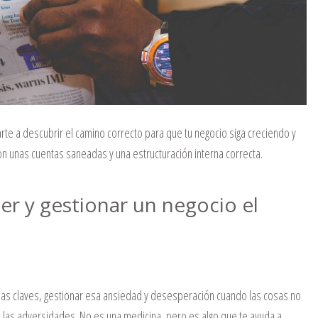
rte a descubrir el camino correcto para que tu negocio siga creciendo y
n unas cuentas saneadas y una estructuración interna correcta.
r y gestionar un negocio el
 las claves, gestionar esa ansiedad y desesperación cuando las cosas no
e las adversidades. No es una medicina, pero es algo que te ayuda a