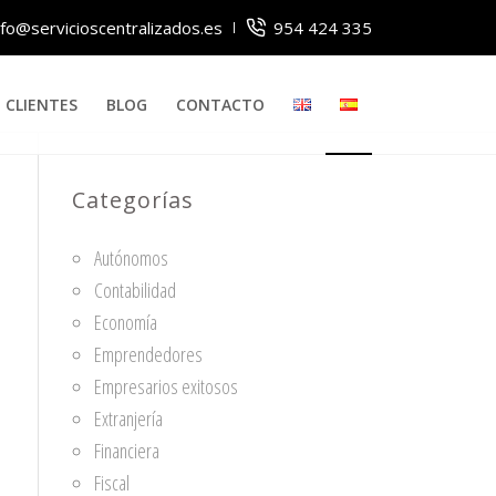
nfo@servicioscentralizados.es
954 424 335
CLIENTES
BLOG
CONTACTO
Categorías
Autónomos
Contabilidad
Economía
Emprendedores
Empresarios exitosos
Extranjería
Financiera
Fiscal