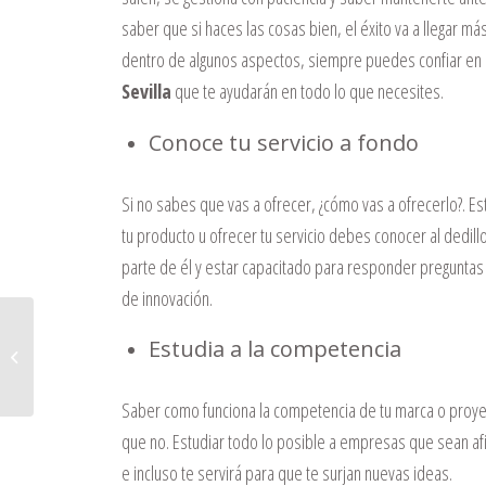
saber que si haces las cosas bien, el éxito va a llegar 
dentro de algunos aspectos, siempre puedes confiar en
Sevilla
que te ayudarán en todo lo que necesites.
Conoce tu servicio a fondo
Si no sabes que vas a ofrecer, ¿cómo vas a ofrecerlo?. Es
tu producto u ofrecer tu servicio debes conocer al dedill
parte de él y estar capacitado para responder preguntas 
de innovación.
¿Qué puedo hacer si no puedo
Estudia a la competencia
pagar mis impuestos el próximo
día 20? &#x...
Saber como funciona la competencia de tu marca o proye
que no. Estudiar todo lo posible a empresas que sean a
e incluso te servirá para que te surjan nuevas ideas.