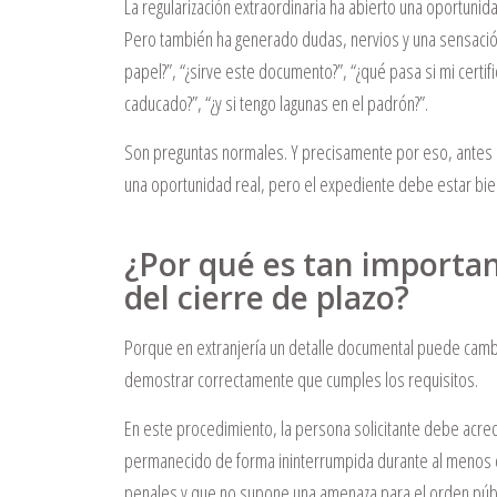
La regularización extraordinaria ha abierto una oportun
Pero también ha generado dudas, nervios y una sensación
papel?”, “¿sirve este documento?”, “¿qué pasa si mi cert
caducado?”, “¿y si tengo lagunas en el padrón?”.
Son preguntas normales. Y precisamente por eso, antes d
una oportunidad real, pero el expediente debe estar bi
¿Por qué es tan importan
del cierre de plazo?
Porque en extranjería un detalle documental puede cambi
demostrar correctamente que cumples los requisitos.
En este procedimiento, la persona solicitante debe acre
permanecido de forma ininterrumpida durante al menos c
penales y que no supone una amenaza para el orden públic