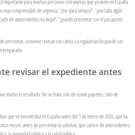
idad importante para muchas personas extranjeras que ya viven en España.
 muy comprensible de urgencia: “¿me dará tiempo?”, “¿me falta algún
ificado de antecedentes no llega?”, “¿puedo presentar con el pasaporte
e presentar, conviene revisar con calma. La regularización puede ser
en preparado.
te revisar el expediente antes
ar mucho el resultado. No se trata solo de reunir papeles, sino de
ditar que se encontraba en España antes del 1 de enero de 2026, que ha
inco meses antes de presentar la solicitud, que carece de antecedentes
o, la seguridad pública o la salud pública.