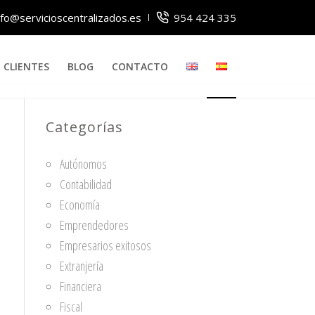
nfo@servicioscentralizados.es
954 424 335
CLIENTES
BLOG
CONTACTO
Categorías
Autónomos
Contabilidad
Economía
Emprendedores
Empresarios exitosos
Extranjería
Financiera
Fiscal