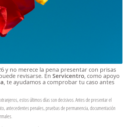
2026 y no merece la pena presentar con prisas
 puede revisarse. En
Servicentro
, como apoyo
la
, te ayudamos a comprobar tu caso antes
 extranjeros, estos últimos días son decisivos. Antes de presentar el
to, antecedentes penales, pruebas de permanencia, documentación
ormales.