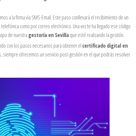
s a la firma vía SMS-Email. Este paso conllevará el recibimiento de un
a telefónica como por correo electrónico. Una vez te ha llegado ese código
uipo de nuestra
gestoría en Sevilla
que esté realizando la gestión.
do con los pasos necesarios para obtener el
certificado digital en
más, siempre ofrecemos un servicio post-gestión en el que podrás resolver