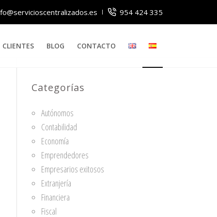
nfo@servicioscentralizados.es
954 424 335
CLIENTES
BLOG
CONTACTO
Categorías
Autónomos
Contabilidad
Economía
Emprendedores
Empresarios exitosos
Extranjería
Financiera
Fiscal