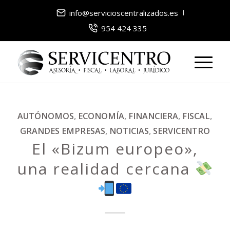
info@servicioscentralizados.es
954 424 335
AUTÓNOMOS
,
ECONOMÍA
,
FINANCIERA
,
FISCAL
,
GRANDES EMPRESAS
,
NOTICIAS
,
SERVICENTRO
El «Bizum europeo»,
una realidad cercana