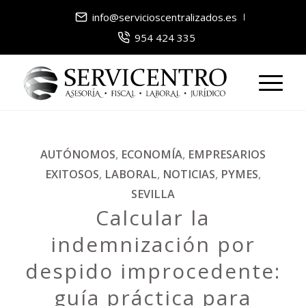
info@servicioscentralizados.es
954 424 335
AUTÓNOMOS
,
ECONOMÍA
,
EMPRESARIOS
EXITOSOS
,
LABORAL
,
NOTICIAS
,
PYMES
,
SEVILLA
Calcular la
indemnización por
despido improcedente:
guía práctica para