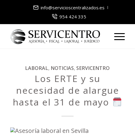
info@servicioscentralizados.es
954 424 335
dice:
dice:
LABORAL
,
NOTICIAS
,
SERVICENTRO
Los ERTE y su
necesidad de alargue
hasta el 31 de mayo