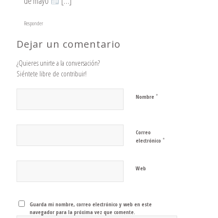
de mayo
[…]
Responder
Dejar un comentario
¿Quieres unirte a la conversación?
Siéntete libre de contribuir!
*
Nombre
Correo
*
electrónico
Web
Guarda mi nombre, correo electrónico y web en este
navegador para la próxima vez que comente.