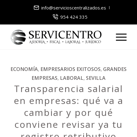
info@servicioscentralizados.es
954 424 335
ECONOMÍA
,
EMPRESARIOS EXITOSOS
,
GRANDES
EMPRESAS
,
LABORAL
,
SEVILLA
Transparencia salarial
en empresas: qué va a
cambiar y por qué
conviene revisar ya tu
registro retributivo