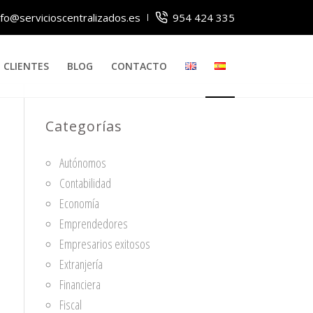
nfo@servicioscentralizados.es
954 424 335
CLIENTES
BLOG
CONTACTO
Categorías
Autónomos
Contabilidad
Economía
Emprendedores
Empresarios exitosos
Extranjería
Financiera
Fiscal