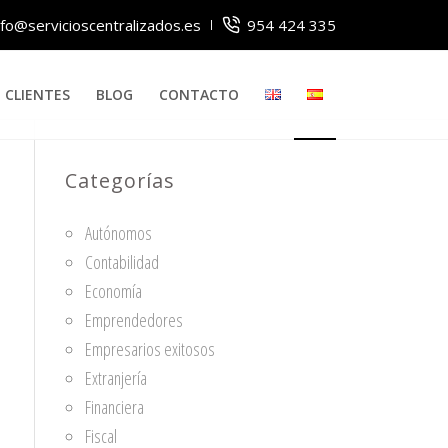
nfo@servicioscentralizados.es
954 424 335
CLIENTES
BLOG
CONTACTO
Categorías
Autónomos
Contabilidad
Economía
Emprendedores
Empresarios exitosos
Extranjería
Financiera
Fiscal