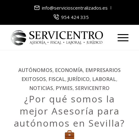
info@servicioscentralizados.es
954 424 335
AUTÓNOMOS
,
ECONOMÍA
,
EMPRESARIOS
EXITOSOS
,
FISCAL
,
JURÍDICO
,
LABORAL
,
NOTICIAS
,
PYMES
,
SERVICENTRO
¿Por qué somos la
mejor Asesoría para
autónomos en Sevilla?