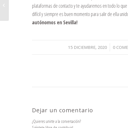
Me han denegado la ayuda de autónomos, ¿Qué
plataformas de contacto y te ayudaremos en todo lo que
puedo hacer?
difícil y siempre es buen momento para salir de ella unid
autónomos en Sevilla!
/
15 DICIEMBRE, 2020
0 COME
Dejar un comentario
¿Quieres unirte a la conversación?
Siéntete libre de contribuir!