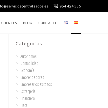
nfo@servicioscentralizados.es
954 424 335
CLIENTES
BLOG
CONTACTO
Categorías
Autónomos
Contabilidad
Economía
Emprendedores
Empresarios exitosos
Extranjería
Financiera
Fiscal