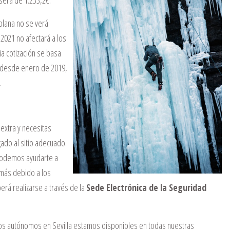
será de 1.233,2€.
plana no se verá
2021 no afectará a los
a cotización se basa
s desde enero de 2019,
.
extra y necesitas
gado al sitio adecuado.
odemos ayudarte a
 más debido a los
rá realizarse a través de la
Sede Electrónica de la Seguridad
los autónomos en Sevilla estamos disponibles en todas nuestras