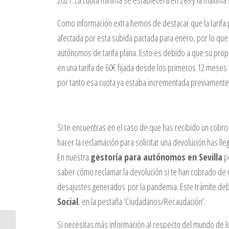
2021. La cuota mínima se establecerá en 289 y la máxima 
Como información extra hemos de destacar que la tarifa 
afectada por esta subida pactada para enero, por lo que 
autónomos de tarifa plana. Esto es debido a que su propi
en una tarifa de 60€ fijada desde los primeros 12 mese
por tanto esa cuota ya estaba incrementada previamente
Si te encuentras en el caso de que has recibido un cobro 
hacer la reclamación para solicitar una devolución has lle
En nuestra
gestoría para autónomos en Sevilla
p
saber cómo reclamar la devolución si te han cobrado de
desajustes generados por la pandemia. Este trámite debe
Social
, en la pestaña ‘Ciudadanos/Recaudación’.
Si necesitas más información al respecto del mundo de 