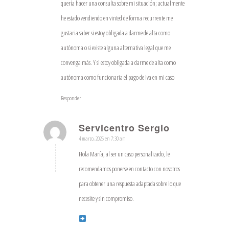
quería hacer una consulta sobre mi situación; actualmente
he estado vendiendo en vinted de forma recurrente me
gustaria saber si estoy obligada a darme de alta como
autónoma o si existe alguna alternativa legal que me
convenga más. Y si estoy obligada a darme de alta como
autónoma como funcionaria el pago de iva en mi caso
Responder
Servicentro Sergio
4 marzo, 2025 en 7:30 am
Dice:
Hola María, al ser un caso personalizado, le
recomendamos ponerse en contacto con nosotros
para obtener una respuesta adaptada sobre lo que
necesite y sin compromiso.