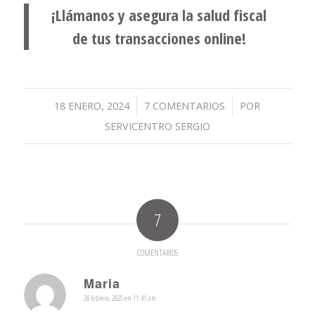
¡Llámanos y asegura la salud fiscal
de tus transacciones online!
/
/
18 ENERO, 2024
7 COMENTARIOS
POR
SERVICENTRO SERGIO
7
COMENTARIOS
Maria
28 febrero, 2025 en 11:41 am
Dice: