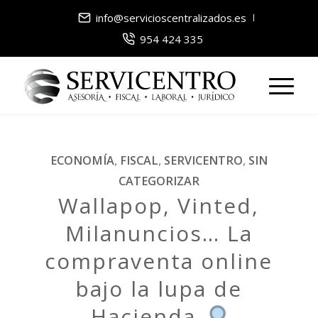
info@servicioscentralizados.es
954 424 335
dice:
ECONOMÍA
,
FISCAL
,
SERVICENTRO
,
SIN
CATEGORIZAR
Wallapop, Vinted,
Milanuncios… La
compraventa online
bajo la lupa de
Hacienda