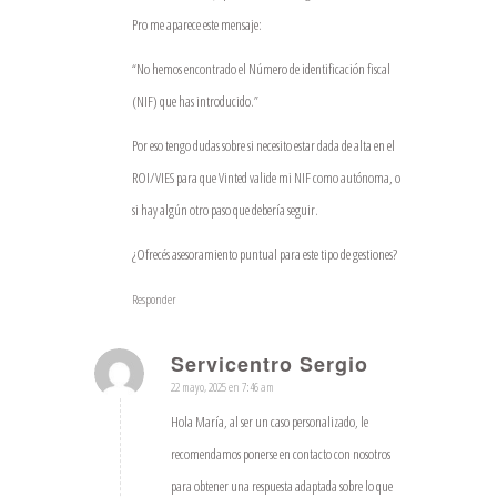
Pro me aparece este mensaje:
“No hemos encontrado el Número de identificación fiscal
(NIF) que has introducido.”
Por eso tengo dudas sobre si necesito estar dada de alta en el
ROI/VIES para que Vinted valide mi NIF como autónoma, o
si hay algún otro paso que debería seguir.
¿Ofrecés asesoramiento puntual para este tipo de gestiones?
Responder
Servicentro Sergio
22 mayo, 2025 en 7:46 am
Dice:
Hola María, al ser un caso personalizado, le
recomendamos ponerse en contacto con nosotros
para obtener una respuesta adaptada sobre lo que