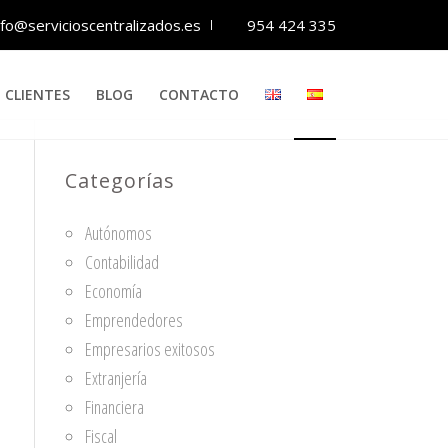
nfo@servicioscentralizados.es
954 424 335
CLIENTES
BLOG
CONTACTO
Categorías
Autónomos
Contabilidad
Economía
Emprendedores
Empresarios exitosos
Extranjería
Financiera
Fiscal