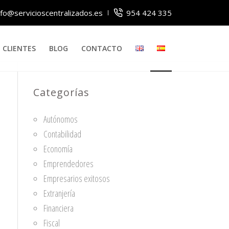
nfo@servicioscentralizados.es
954 424 335
CLIENTES
BLOG
CONTACTO
Categorías
Autónomos
Contabilidad
Economía
Emprendedores
Empresarios exitosos
Extranjería
Financiera
Fiscal